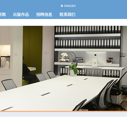
新闻
出版作品
招聘信息
联系我们