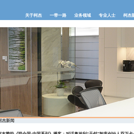
关于柯杰
一带一路
业务领域
专业人士
柯杰
柯杰新闻
柯杰赞助《联合国·中国系列》播客：对话奥地利“天邻”智库创始人乔万卡